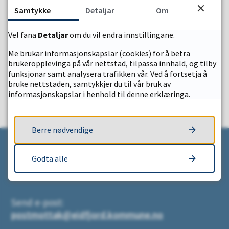
Samtykke
Detaljar
Om
Førebyggande tiltak
Vel fana
Detaljar
om du vil endra innstillingane.
Me brukar informasjonskapslar (cookies) for å betra
brukeropplevinga på vår nettstad, tilpassa innhald, og tilby
funksjonar samt analysera trafikken vår. Ved å fortsetja å
bruke nettstaden, samtykkjer du til vår bruk av
informasjonskapslar i henhold til denne erklæringa.
JA
NEI
Berre nødvendige
Godta alle
Kontakt
Send e-post:
postmottak@eidfjord.kommune.no