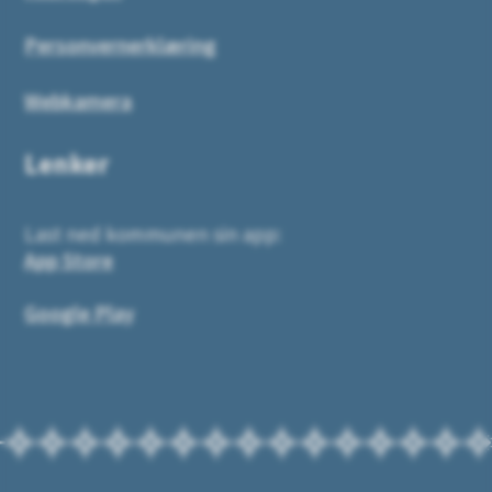
Personvernerklæring
Webkamera
Lenker
Last ned kommunen sin app:
App Store
Google Play