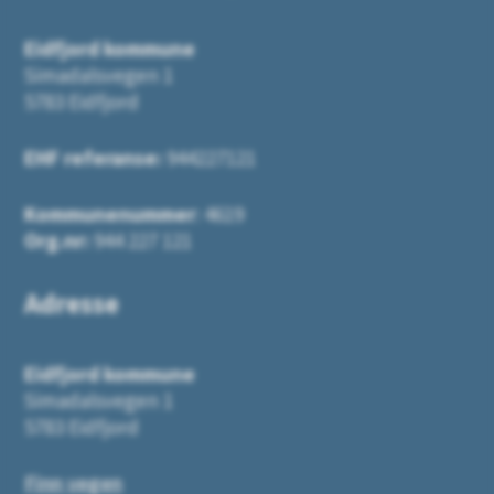
Eidfjord kommune
Simadalsvegen 1
5783 Eidfjord
EHF referanse:
944227121
Kommunenummer
: 4619
Org.nr:
944 227 121
Adresse
Eidfjord kommune
Simadalsvegen 1
5783 Eidfjord
Finn vegen