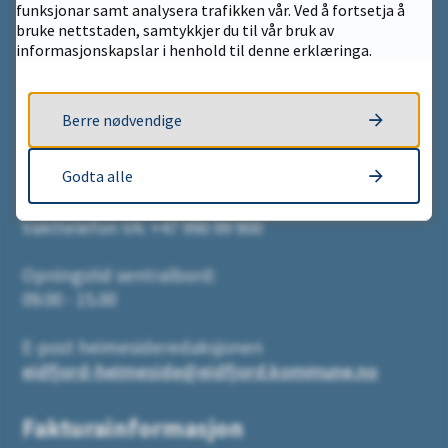
funksjonar samt analysera trafikken vår. Ved å fortsetja å
bruke nettstaden, samtykkjer du til vår bruk av
informasjonskapslar i henhold til denne erklæringa.
Kontakt
Berre nødvendige
Send e-post:
postmottak@eidfjord.kommune.no
Godta alle
Sentralbord: +47 53 67 35 00
Vakttelefon VA: +47 990 99 900
Opningstid sentralbord:
09.00 - 15.00
E-post heimesideredaksjonen
eidfjord-heimeside@eidfjord.kommune.no
Fakturainformasjon