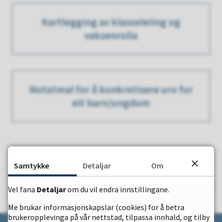
Kartlegging av klasseleiing og
vaksenrolla
Notatmal for å konkretisere uro for
eit barn/ungdom
Samtykke
Detaljar
Om
Vel fana
Detaljar
om du vil endra innstillingane.
JA
NEI
Me brukar informasjonskapslar (cookies) for å betra
brukeropplevinga på vår nettstad, tilpassa innhald, og tilby