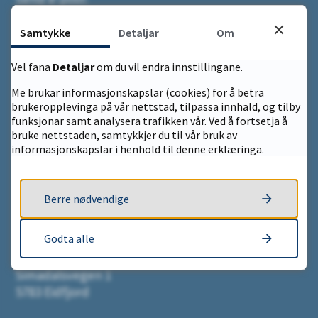
postmottak@eidfjord.kommune.no
Samtykke
Detaljar
Om
Sentralbord: +47 53 67 35 00
Vel fana
Detaljar
om du vil endra innstillingane.
Vakttelefon VA: +47 990 99 900
Me brukar informasjonskapslar (cookies) for å betra
Opningstid sentralbord:
brukeropplevinga på vår nettstad, tilpassa innhald, og tilby
09.00 - 15.00
funksjonar samt analysera trafikken vår. Ved å fortsetja å
bruke nettstaden, samtykkjer du til vår bruk av
informasjonskapslar i henhold til denne erklæringa.
E-post heimesideredaksjonen
eidfjord-heimeside@eidfjord.kommune.no
Berre nødvendige
Fakturainformasjon
Godta alle
Eidfjord kommune
Simadalsvegen 1
5783 Eidfjord