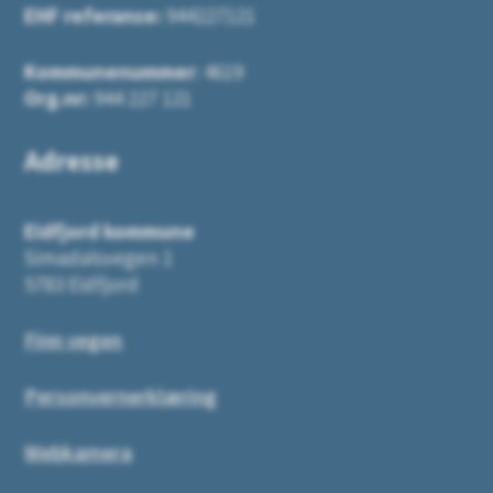
EHF referanse:
944227121
Kommunenummer
: 4619
Org.nr:
944 227 121
Adresse
Eidfjord kommune
Simadalsvegen 1
5783 Eidfjord
Finn vegen
Personvernerklæring
Webkamera