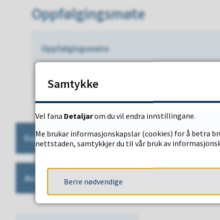
Oppfølgingsmøte
Oppfølgingsmøte
Samtykke
Vegen vidare
Vel fana
Detaljar
om du vil endra innstillingane.
Me brukar informasjonskapslar (cookies) for å betra bru
Framleis uroa
nettstaden, samtykkjer du til vår bruk av informasjonsk
Avslutt saka
Berre nødvendige