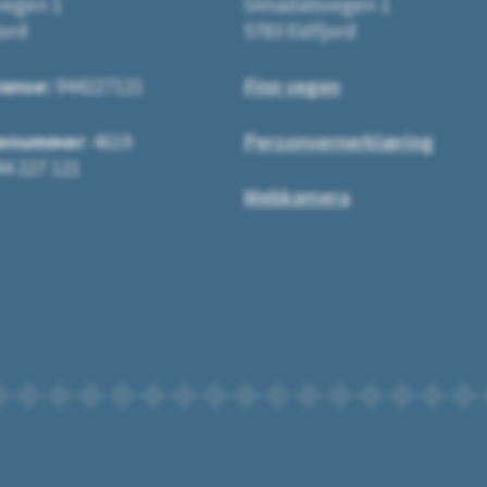
vegen 1
Simadalsvegen 1
jord
5783 Eidfjord
ranse:
944227121
Finn vegen
enummer
: 4619
Personvernerklæring
4 227 121
Webkamera