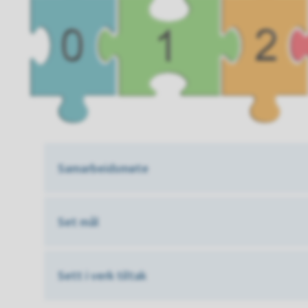
Samarbeidsmøte
Set mål
Sett i verk tiltak