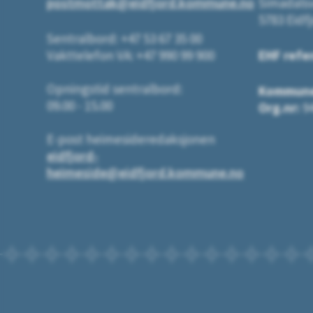
postmottak@eidfjord.kommune.no
Simadals
5783 Eidf
Sentralbord: +47 53 67 35 00
Vakttelefon VA: +47 990 99 900
EHF refe
Opningstid sentralbord:
Kommun
09.00 - 15.00
Org.nr:
94
E-post heimesideredaksjonen
eidfjord-
heimeside@eidfjord.kommune.no