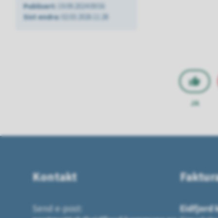
Publisert
19.09.2024 09:56
Sist endra
02.03.2026 11:28
JA
Kontakt
Faktur
Send e-post:
Eidfjord