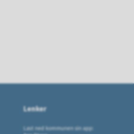
Lenker
Last ned kommunen sin app: