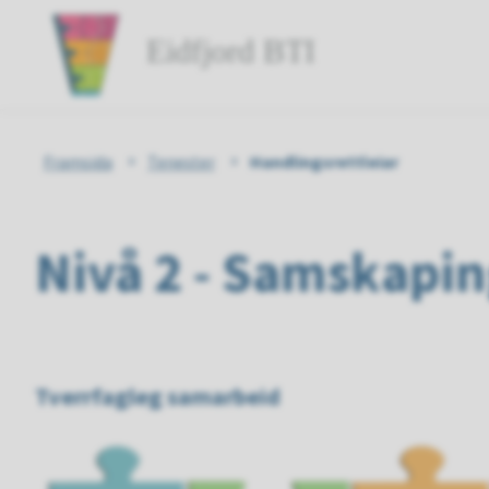
Du
Framsida
Tenester
Handlingsrettleiar
er
Nivå 2 - Samskapi
her:
Tverrfagleg samarbeid