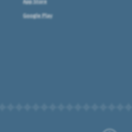
App Store
Google Play
Til toppen