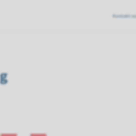
Betre
Kontakt o
tverrfagleg
innsats
ng