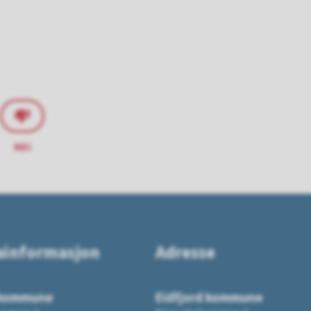
NEI
ainformasjon
Adresse
 kommune
Eidfjord kommune