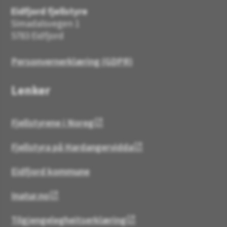
Eidfjord fjellstyre
Simadalsvegen 1
5783 Eidfjord
Personvernerklæring (GDPR)
Lenker
Fjellstyrene i Noreg
Fjellstyra på Hardangervidda
Eidfjord kommune
Inatur.no
Tilgjengelegheitserklæring