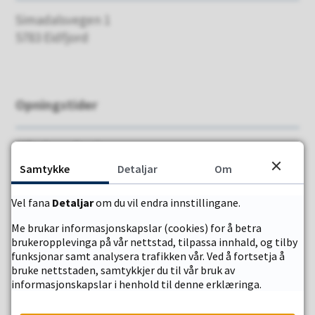
Simadalsvegen 1
5783 Eidfjord
Opningstider
Måndag - fredag
09.00 - 15.00
Samtykke
Detaljar
Om
Sentralbord
Vel fana
Detaljar
om du vil endra innstillingane.
09.00 - 15.00
Me brukar informasjonskapslar (cookies) for å betra
brukeropplevinga på vår nettstad, tilpassa innhald, og tilby
funksjonar samt analysera trafikken vår. Ved å fortsetja å
bruke nettstaden, samtykkjer du til vår bruk av
informasjonskapslar i henhold til denne erklæringa.