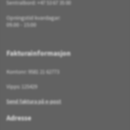
Sentralbord: +47 53 67 35 00
Opningstid kvardagar:
09.00 - 15:00
Fakturainformasjon
Kontonr: 9581 21 62773
Vipps: 125429
Send faktura på e-post
Adresse