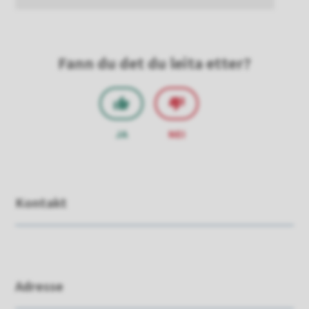
Fann du det du leita etter?
JA
NEI
Kontakt
Adresse