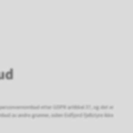
d
yre
ud
ha personvernombud etter GDPR artikkel 37, og det er
bud av andre grunner, siden Eidfjord fjellstyre ikke