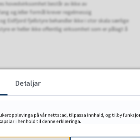
yres hovedvirksomhet består av ikke av
fang og/eller formål krever regelmessig
g Eidfjord fjellstyre behandler ikke i stor skala særlige
styre er heller ikke offentlig virksomhet som er pålagt å
Detaljar
u leita etter?
keropplevinga på vår nettstad, tilpassa innhald, og tilby funksjon
apslar i henhold til denne erklæringa.
NEI