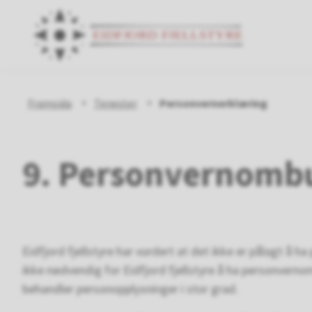
Eidfjor
Fjellst
Du
Framsida
Tenester
Personvernerklæring
er
9. Personvernomb
her:
Eidfjord fjellstyre har vurdert at det ikke er pålagt å 
ikke nødvendig for Eidfjord fjellstyre å ha personvernom
behandler personopplysninger i stor grad.