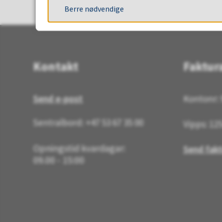
Berre nødvendige
Kontakt
Faktur
Send e-post
Kontonr: 
Sentralbord: +47 53 67 35 00
Vipps: 12
Opningstid kvardagar:
Send fakt
09.00 - 15:00