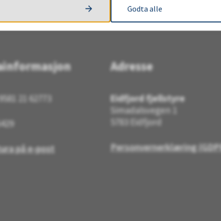
Godta alle
ainformasjon
Adresse
9581 21 62773
Eidfjord fjellstyre
Simadalsvegen 1
5783 Eidfjord
5429
Personvernerklæring (GDP
ura på e-post