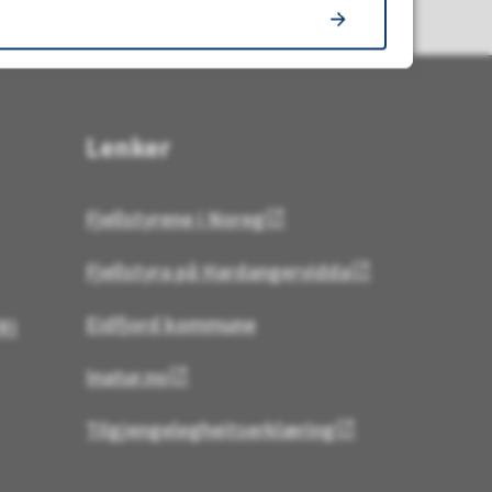
Lenker
Fjellstyrene i Noreg
Fjellstyra på Hardangervidda
Eidfjord kommune
R)
Inatur.no
Tilgjengelegheitserklæring