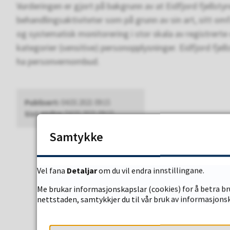
Vurderingen er gjort på bakgrunn av at Eidfjord fjellst
behandlingsaktiviteter som på grunn av sin art, sitt om
og systematisk monitorering i stor skala av registrerte o
kategorier (sensitive) personopplysninger. Eidfjord fjell
ha personvernombud.
Publisert
04.03.2021 09:15
Sist endra
04.03.2021 09:15
Samtykke
Fann du det d
Vel fana
Detaljar
om du vil endra innstillingane.
Me brukar informasjonskapslar (cookies) for å betra bru
nettstaden, samtykkjer du til vår bruk av informasjonsk
JA