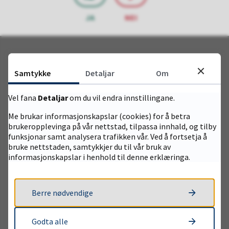
JA
NEI
Samtykke
Detaljar
Om
Kontakt
Vel fana
Detaljar
om du vil endra innstillingane.
Send e-post
Me brukar informasjonskapslar (cookies) for å betra
brukeropplevinga på vår nettstad, tilpassa innhald, og tilby
Sentralbord: +47 53 67 35 00
funksjonar samt analysera trafikken vår. Ved å fortsetja å
bruke nettstaden, samtykkjer du til vår bruk av
informasjonskapslar i henhold til denne erklæringa.
Opningstid kvardagar:
09.00 - 15:00
Berre nødvendige
Fakturainformasjon
Godta alle