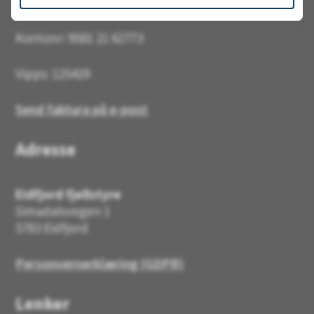
Kontonr: 9581 21 62773
Vipps: 125429
Send faktura på e-post
Adresse
Eidfjord fjellstyre
Simadalsvegen 1
5783 Eidfjord
Personvernerklæring (GDPR)
Lenker