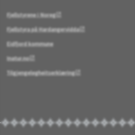
Fjellstyrene i Noreg
Fjellstyra på Hardangervidda
Eidfjord kommune
Inatur.no
Tilgjengelegheitserklæring