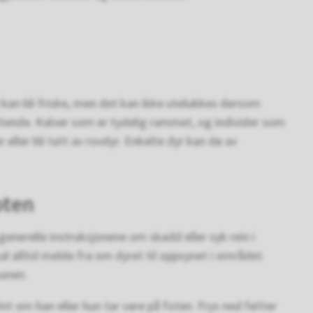
 kan bli friske, men det kan ikke utelukkes dersom
ttende. Kalver som er tydelig rammet, og individer som
 eller bli tatt av rovdyr. Enkelte dyr kan dø av
oten
generelle instruksjonene om skadd eller syk rein i
l alltid melde fra om dyret til oppsynet i området.
munen.
fint om han eller hun tar vare på foten. Frys ned føtter