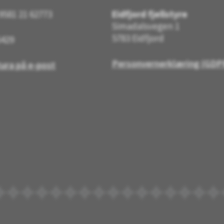
9581 21 62773
Eidfjord fjellstyre
Simadalsvegen 1
5783 Eidfjord
5429
Personvernerklæring (GDP
ura på e-post