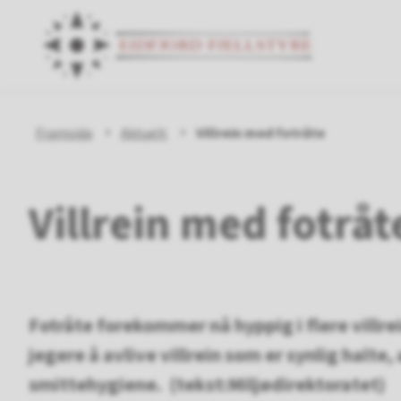
Eidfjor
Fjellst
Du
Framsida
Aktuelt
Villrein med fotråte
er
Villrein med fotråt
her:
Fotråte forekommer nå hyppig i flere villr
jegere å avlive villrein som er synlig halte,
smittehygiene. (tekst:Miljødirektoratet)