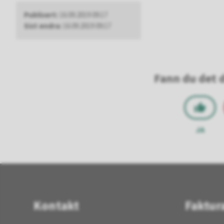
Publisert
16.09.2019 09:17
Sist endra
16.09.2019 09:17
Fann du det d
JA
Kontakt
Faktur