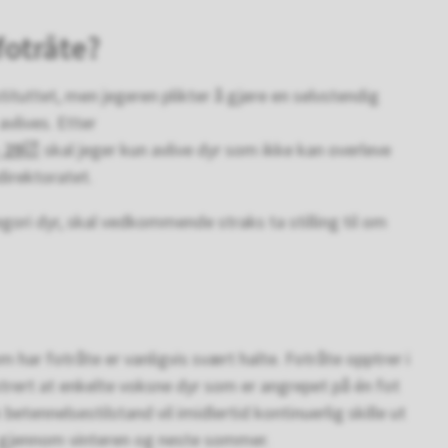
fotråte?
tituttet, men jegeren plikter å gjøre en selvstendig
avlives. Etter
 29
skal jeger kun avlive dyr som ikke kan overleve
ødirektoratet.
egori dyr, skal vedkommende straks ta stilling til om
m har fotråte er vanligvis svært halte. Fotråte opptrer i
strert at enkelte voksne dyr som er angrepet på én fot
betennelsestilstand vil imidlertid kontinuerlig skille ut
yr gjennom vinteren og neste sommer.