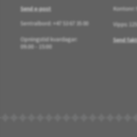
Send e-post
Kontonr: 
Sentralbord: +47 53 67 35 00
Vipps: 12
Opningstid kvardagar:
Send fakt
09.00 - 15:00