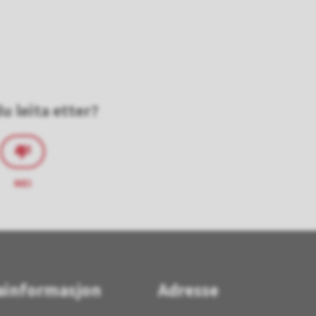
u leita etter?
NEI
ainformasjon
Adresse