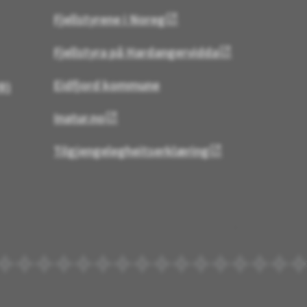
Fjellstyrene i Noreg
Fjellstyra på Hardangervidda
Eidfjord kommune
R)
Inatur.no
Tilgjengelegheitserklæring
Til toppen