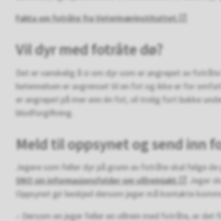
Fakta om fotråte fra Veterinærinstituttet.
Vil dyr med fotråte dø?
Det er vanskelig å si om dyr som er angrepet av fotråte
betennelsen er avgrenset til en fot og ikke er for omfa
er angrepet på mer enn én fot, vil trolig fort bukke under
blodforgiftning.
Meld til oppsynet og send inn f
Jegere som feller dyr på grunn av fotråte skal følge de 
SNO sin informasjonsfolder om villreinjakt.
Jeger ska
Oppsynet gir beskjed dersom jeger må kontakte kom
– Dersom en jeger feller en villrein med fotråte, er det 