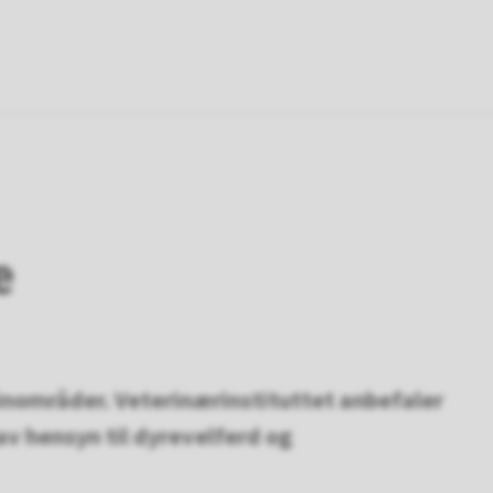
d
yre
e
einområder. Veterinærinstituttet anbefaler
 av hensyn til dyrevelferd og