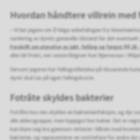
Hvordan håndtere villrein med 
– Vi ber jegere om å følge anbefalingen fra Veterinærins
vurdering av dyrets generelle tilstand før det eventuelt 
Forskrift om utøvelse av jakt, felling og fangst §§ 28 -
eller bli friskt, sier seniorrådgiver Kari Bjørneraas i Milj
Dersom jegeren har fellingstillatelse på tilsvarende kat
dyret skal tas på egen fellingskvote.
Fotråte skyldes bakterier
Fotråte hos rein skyldes en bakterieinfeksjon, og dyr so
alle aldersgrupper, men hyppigst hos kalver. Det er regi
kan klare seg bra gjennom vinteren. Villrein med kronisk 
bakterier, og representerer en smittefare for andre d