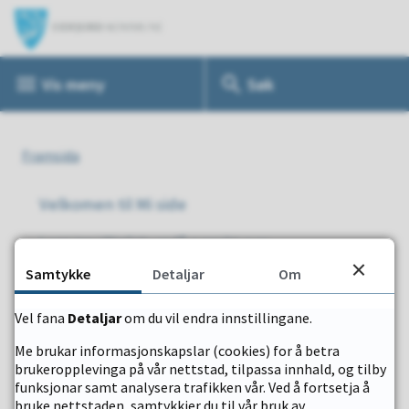
E
i
Vis
meny
Søk
d
f
Du
j
Framsida
o
er
Velkomen til Mi side
r
her:
Logg inn i MinSide og få oversikt over
d
eiendomsinformasjonen din, eiendomsskatt, septik,
Samtykke
Detaljar
Om
feiing, vann/avløp, renovasjon, kommunale
k
faktura/gebyr og søknadar. Du kan òg endra
Vel fana
Detaljar
om du vil endra innstillingane.
o
personopplysningane dine.
Me brukar informasjonskapslar (cookies) for å betra
m
Logg inn
brukeropplevinga på vår nettstad, tilpassa innhald, og tilby
funksjonar samt analysera trafikken vår. Ved å fortsetja å
m
Du får kun opp informasjon om eigendomar som er
bruke nettstaden, samtykkjer du til vår bruk av