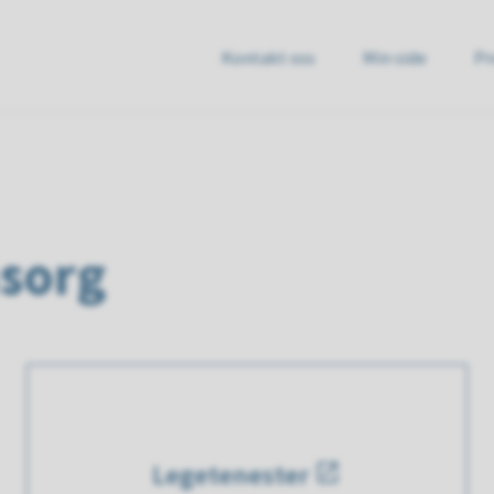
Kontakt oss
Min side
Pr
e
msorg
Legetenester