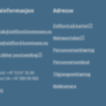
ainformasjon
Adresse
Eidfjord på kartet
tak@eidfjord.kommune.no
Møteportalen
a@eidfjord.kommune.no
Personvernerklæring
 sikker postsending
Personvernombod
rd: +47 53 67 35 00
Tilgjengeerklæring
on VA: +47 990 99 900
Webkamera
tt