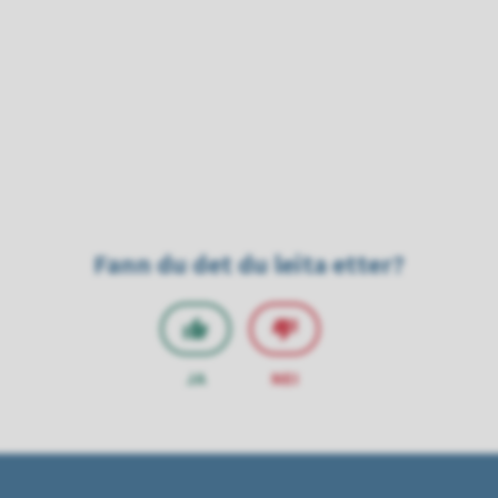
Fann du det du leita etter?
JA
NEI