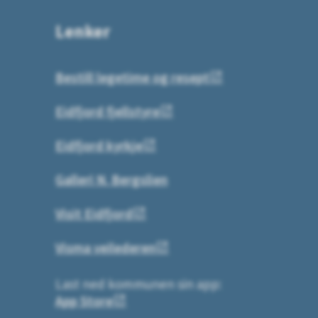
Lenker
Bestill legetime og resept
Eidfjord fjellstyre
Eidfjord kyrkje
Galleri N. Bergslien
Visit Eidfjord
Visma veilederen
Last ned kommunen sin app:
App Store