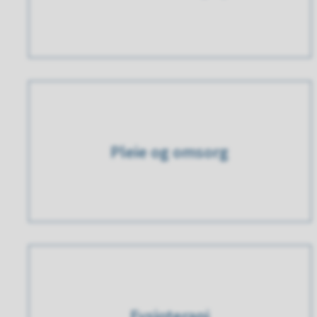
Pleie og omsorg
Fysioterapi