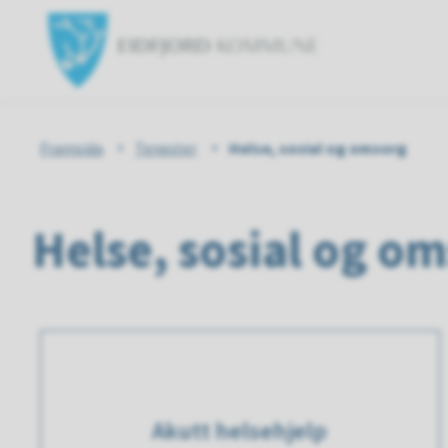
Eidfjord
kommun
Du
Framsida
Tenester
Helse, sosial og omsorg
er
Helse, sosial og o
her:
Akutt helsehjelp