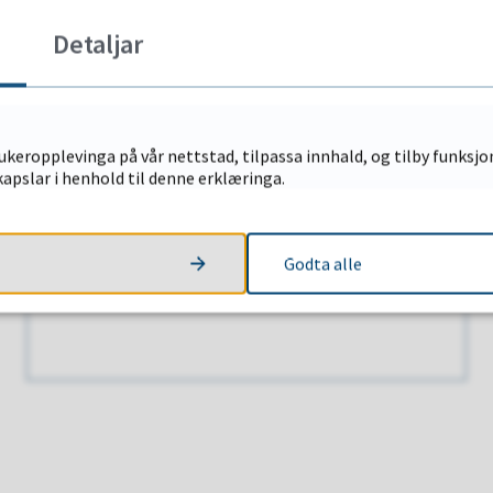
Psykososial kriseteam
Detaljar
keropplevinga på vår nettstad, tilpassa innhald, og tilby funksjon
apslar i henhold til denne erklæringa.
Godta alle
Kosthald og ernæring