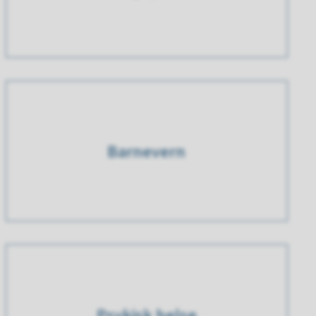
Barnevern
Psykisk helse