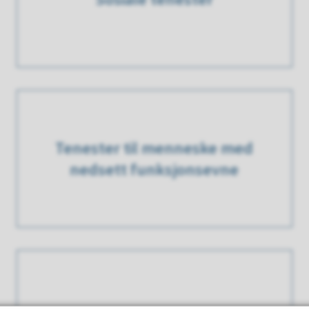
Tenester til menneske med
nedsett funksjonsevne