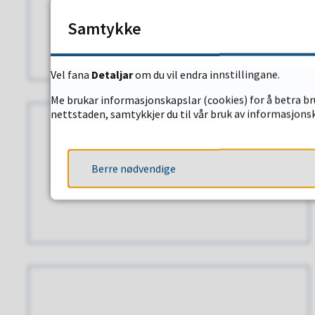
Miljøretta Helsevern
Samtykke
Vel fana
Detaljar
om du vil endra innstillingane.
Me brukar informasjonskapslar (cookies) for å betra bru
nettstaden, samtykkjer du til vår bruk av informasjonsk
Berre nødvendige
Klage på helsetenester