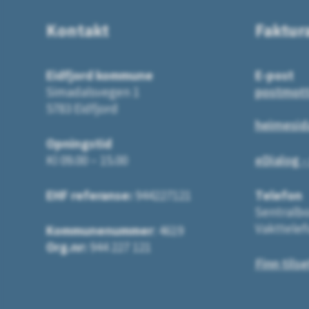
Kontakt
Faktur
Eidfjord kommune
E-post
Simadalsvegen 1
postmot
5783 Eidfjord
heimesid
Opningstid
Kl 09.00 – 15.00
eDialog -
EHF referanse:
944227121
Telefon
Sentralbo
Vakttelef
Kommunenummer
: 4619
Org.nr:
944 227 121
Finn tilse