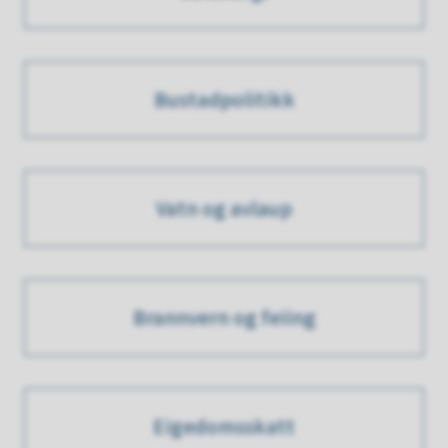
Bustadpolitikk
Vatn og avlaup
Brannvern og feiing
Eigedomsskatt