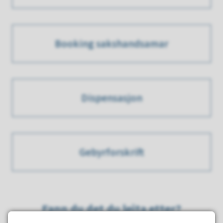
Booking sakshandsamar
Dispensasjon
Gebyrforskrift
Fann du det du leita etter?