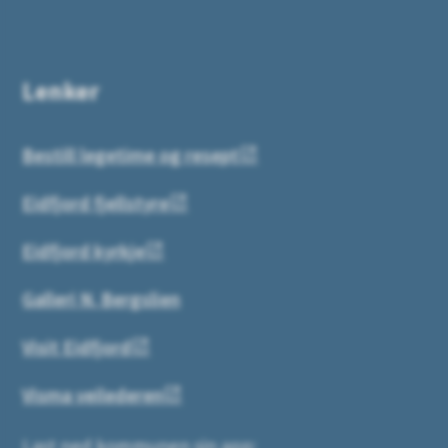
Lenker
Bestill legetime og resept
Eidfjord fjellstyre
Eidfjord kyrkje
Galleri N. Bergslien
Visit Eidfjord
Visma veilederen
Last ned kommunen sin app: