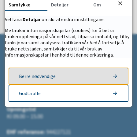
Samtykke
Detaljar
Om
Vel fana
Detaljar
om du vil endra innstillingane.
JA
NEI
Me brukar informasjonskapslar (cookies) for å betra
brukeropplevinga på vår nettstad, tilpassa innhald, og tilby
funksjonar samt analysera trafikken vår. Ved å fortsetja å
bruke nettstaden, samtykkjer du til vår bruk av
informasjonskapslar i henhold til denne erklæringa.
Kontakt
Berre nødvendige
Eidfjord kommune
Simadalsvegen 1
5783 Eidfjord
Godta alle
Opningstid
Kl 09.00 – 15.00
EHF referanse:
944227121