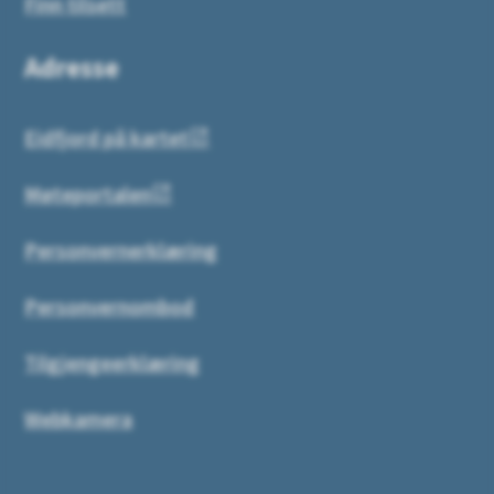
Finn tilsett
Adresse
Eidfjord på kartet
Møteportalen
Personvernerklæring
Personvernombod
Tilgjengeerklæring
Webkamera