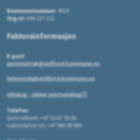
Kommunenummer
: 4619
Org.nr:
944 227 121
Fakturainformasjon
E-post
postmottak@eidfjord.kommune.no
heimesida@eidfjord.kommune.no
eDialog - sikker postsending
Telefon
Sentralbord: +47 53 67 35 00
Vakttelefon VA: +47 990 99 900