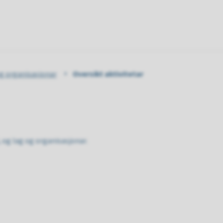
e
g organisasjonar
Oversikt aktivitetar
d, og lag og organisasjonar.
Resultat