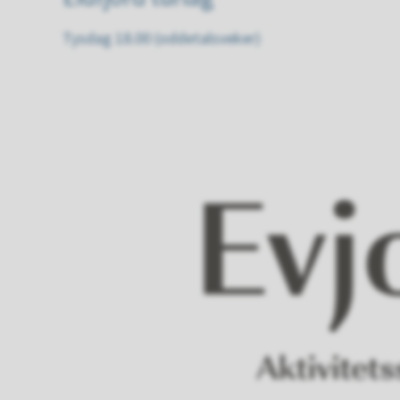
Tysdag 18.00 (oddetalsveker)