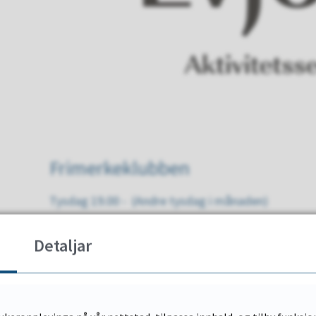
Frimerkeklubben
Tysdag 19.00 - (Andre tysdag i månaden)
Detaljar