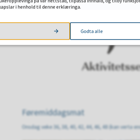
keropplevinga på vår nettstad, tilpassa innhald, og tilby funksjon
apslar i henhold til denne erklæringa.
Godta alle
Føremiddagsmat
Onsdag veke 36, 38, 40, 42, 44, 46, 48 (kan verta e