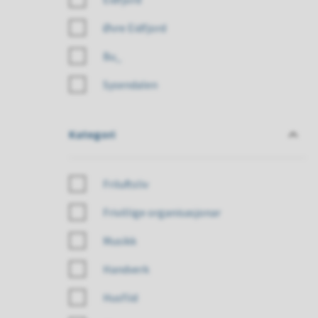
Øvre Eidfjord
Bu_
Sysendalen
Kategori
Kategori
Friluftsliv
Frivillige organisasjonar
Musikk
Handverk
Husflid