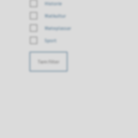
Historie
Matkultur
Møteplassar
Sport
Tøm filter