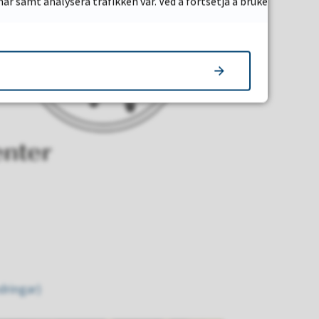
ar samt analysera trafikken vår. Ved å fortsetja å bruke
ndringar)