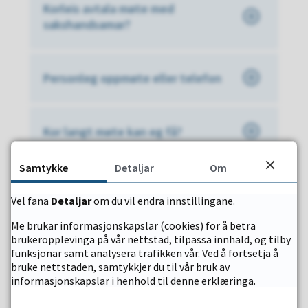
Korleis avtala møte med
u
sakshandsamar?
n
e
Personleg oppmøte eller telefon
Kor langt møte kan eg få?
Samtykke
Detaljar
Om
Kor lenge i forkant må eg avtala
tid?
Vel fana
Detaljar
om du vil endra innstillingane.
Me brukar informasjonskapslar (cookies) for å betra
brukeropplevinga på vår nettstad, tilpassa innhald, og tilby
funksjonar samt analysera trafikken vår. Ved å fortsetja å
Kva kan eg få hjelp til?
bruke nettstaden, samtykkjer du til vår bruk av
informasjonskapslar i henhold til denne erklæringa.