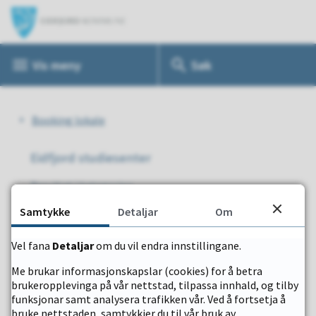
E
i
Vis
meny
Søk
d
f
Du
j
Booking lokale
o
er
Eidfjord studiesenter
r
Resultat i kategorien
her:
d
Samtykke
Detaljar
Om
Velg
k
Vis i kart
Vel fana
Detaljar
om du vil endra innstillingane.
o
Sal
Me brukar informasjonskapslar (cookies) for å betra
m
brukeropplevinga på vår nettstad, tilpassa innhald, og tilby
Plassering
funksjonar samt analysera trafikken vår. Ved å fortsetja å
Sentrumstunet
m
bruke nettstaden, samtykkjer du til vår bruk av