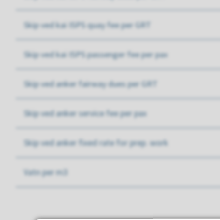
Skip ved kai ISPS quay fee per GRT
Skip ved kai ISPS passenger fee per pax
Skip ved anker fairway dues per GRT
Skip ved anker service fee per pax
Skip ved anker fixed rate for prep. work
Vatn per m3