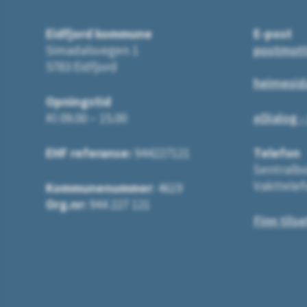
Eidfjord kommune
E-post
Simadalsvegen 1
postmot
5783 Eidfjord
heimesid
Opningstid
Kl 09.00 – 15.00
eDialog -
EHF referanse:
944227121
Telefon
Sentralbo
Vakttelef
Kommunenummer
: 4619
Org.nr:
944 227 121
Finn tilse