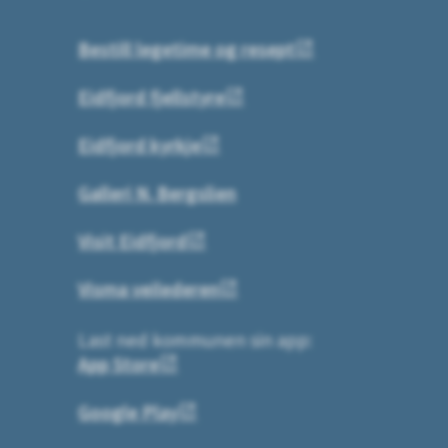
Bestill legetime og resept
Eidfjord fjellstyre
Eidfjord kyrkje
Galleri N. Bergslien
Visit Eidfjord
Visma veilederen
Last ned kommunen sin app:
App Store
Google Play