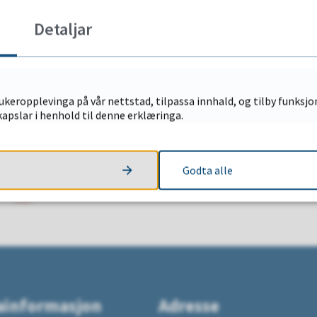
Detaljar
keropplevinga på vår nettstad, tilpassa innhald, og tilby funksjon
apslar i henhold til denne erklæringa.
u leita etter?
Godta alle
NEI
ainformasjon
Adresse