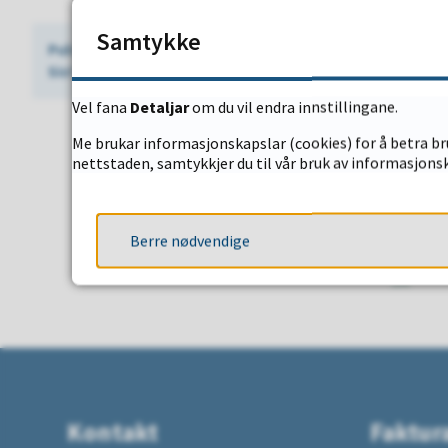
Samtykke
Publisert
06.03.2026 15:33
Sist endra
06.03.2026 15:33
Vel fana
Detaljar
om du vil endra innstillingane.
Me brukar informasjonskapslar (cookies) for å betra bru
nettstaden, samtykkjer du til vår bruk av informasjonsk
Fann du det d
Berre nødvendige
JA
Kontakt
Faktur