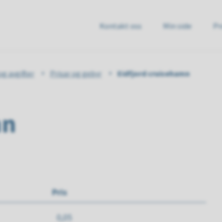
Kontakt oss
Min side
Pr
e
og avgifter
Prisar og gebyr
Eidfjord cruisehamn
mn
Pris
0,05