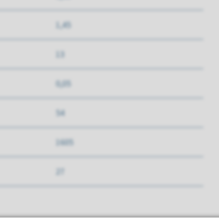
1,45
13
0,05
54
1605
27