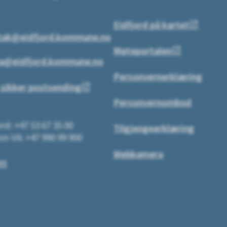
Eidfjord på kartet
tak@eidfjord.kommune.no
Møteportalen
a@eidfjord.kommune.no
Personvernerklæring
 sikker postsending
Personvernombod
rd: +47 53 67 35 00
Tilgjengeerklæring
on VA: +47 990 99 900
Webkamera
tt