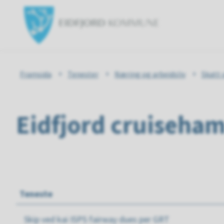
Eidfjord
kommun
Du
Framsida
Tenester
Næring og arbeidsliv
Skatt 
er
Eidfjord cruiseha
her:
Teneste
Skip ved kai ISPS fairway dues per GRT