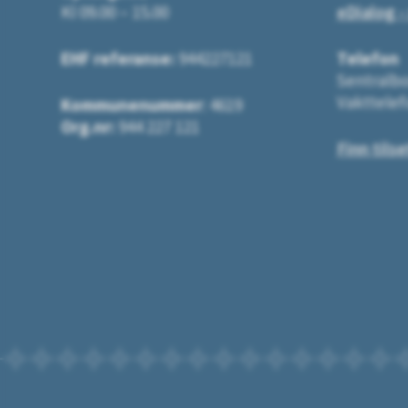
Kl 09.00 – 15.00
eDialog -
EHF referanse:
944227121
Telefon
Sentralbo
Vakttelef
Kommunenummer
: 4619
Org.nr:
944 227 121
Finn tilse