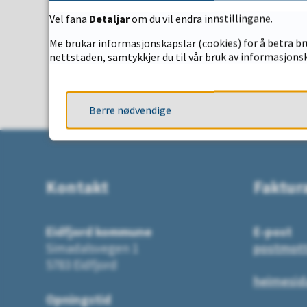
Fann du det d
Vel fana
Detaljar
om du vil endra innstillingane.
Me brukar informasjonskapslar (cookies) for å betra bru
nettstaden, samtykkjer du til vår bruk av informasjonsk
JA
Berre nødvendige
Kontakt
Faktur
Eidfjord kommune
E-post
Simadalsvegen 1
postmot
5783 Eidfjord
heimesid
Opningstid