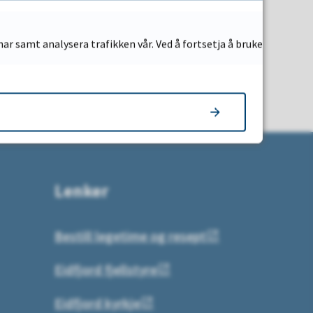
ar samt analysera trafikken vår. Ved å fortsetja å bruke
Lenker
Bestill legetime og resept
Eidfjord fjellstyre
Eidfjord kyrkje