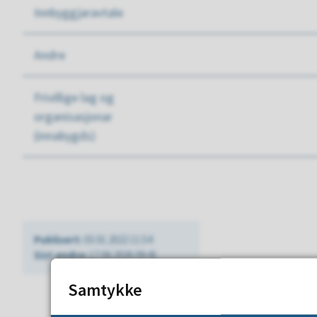
Innbyggjaravtale
Andre
Frivillige lag og
organisasjonar
(innabygds)
Publisert
03.01.2022 11:54
Sist endra
17.06.2026 09:41
Samtykke