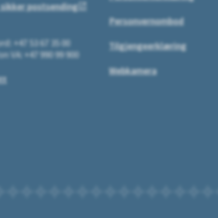
 sikker postsending
Personvernombod
rd: +47 53 67 35 00
Tilgjengeerklæring
on VA: +47 990 99 900
Webkamera
tt