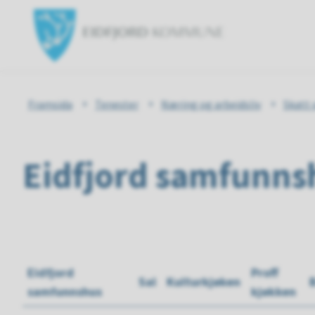
Eidfjord
kommun
Du
Framsida
Tenester
Næring og arbeidsliv
Skatt 
er
Eidfjord samfunns
her:
Eidfjord
Proff
Sal
Kulturkjøken
samfunnshus
kjøkken