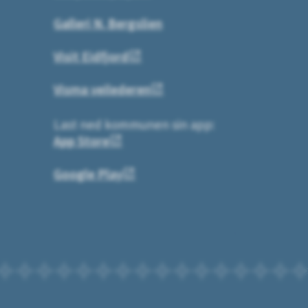
Galleri N. Bergslien
Visit Eidfjord
Visma veilederen
Last ned kommunen sin app:
App Store
Google Play
Til toppen