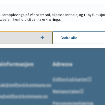
u leita etter?
keropplevinga på vår nettstad, tilpassa innhald, og tilby funksjon
apslar i henhold til denne erklæringa.
NEI
Godta alle
ainformasjon
Adresse
Eidfjord på kartet
tak@eidfjord.kommune.no
Møteportalen
a@eidfjord.kommune.no
Personvernerklæring