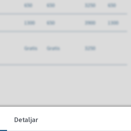
650
650
3250
650
1300
650
3900
1300
Gratis
Gratis
3250
Detaljar