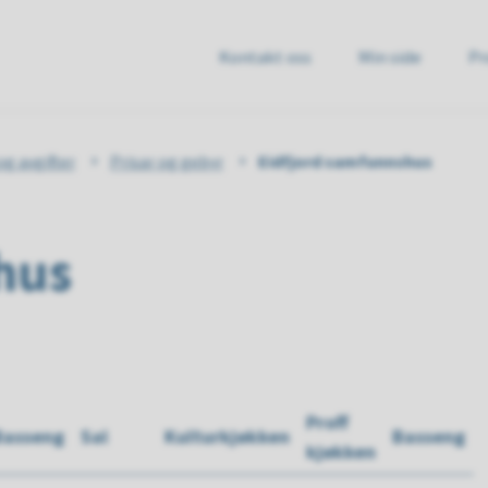
Kontakt oss
Min side
Pr
e
og avgifter
Prisar og gebyr
Eidfjord samfunnshus
hus
Proff
Basseng
Sal
Kulturkjøkken
Basseng
kjøkken