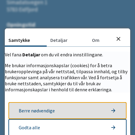
Simadalsvegen 1
5783 Eidfjord
Opningstid
Kl 09.00 – 15.00
Samtykke
Detaljar
Om
EHF referanse:
944227121
Vel fana
Detaljar
om du vil endra innstillingane.
Kommunenummer
: 4619
Me brukar informasjonskapslar (cookies) for å betra
Org.nr:
944 227 121
brukeropplevinga på vår nettstad, tilpassa innhald, og tilby
funksjonar samt analysera trafikken vår. Ved å fortsetja å
bruke nettstaden, samtykkjer du til vår bruk av
Fakturainformasjon
informasjonskapslar i henhold til denne erklæringa.
E-post
Berre nødvendige
postmottak@eidfjord.kommune.no
Godta alle
heimesida@eidfjord.kommune.no