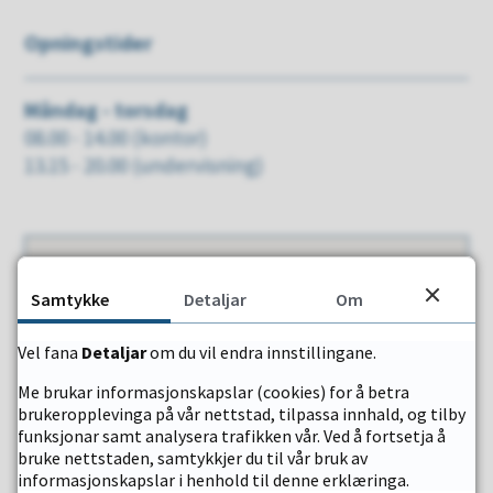
Opningstider
Måndag - torsdag
08.00 - 14.00 (kontor)
13.15 - 20.00 (undervisning)
Samtykke
Detaljar
Om
Vel fana
Detaljar
om du vil endra innstillingane.
Me brukar informasjonskapslar (cookies) for å betra
brukeropplevinga på vår nettstad, tilpassa innhald, og tilby
funksjonar samt analysera trafikken vår. Ved å fortsetja å
bruke nettstaden, samtykkjer du til vår bruk av
informasjonskapslar i henhold til denne erklæringa.