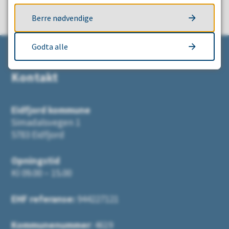
Berre nødvendige
Godta alle
Kontakt
Eidfjord kommune
Simadalsvegen 1
5783 Eidfjord
Opningstid
Kl 09.00 – 15.00
EHF referanse:
944227121
Kommunenummer
: 4619