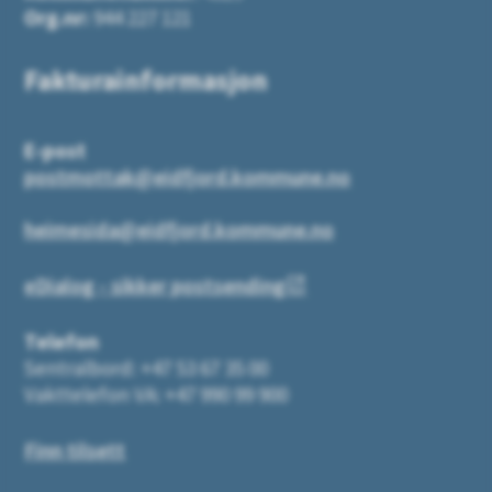
Org.nr:
944 227 121
Fakturainformasjon
E-post
postmottak@eidfjord.kommune.no
heimesida@eidfjord.kommune.no
eDialog - sikker postsending
Telefon
Sentralbord: +47 53 67 35 00
Vakttelefon VA: +47 990 99 900
Finn tilsett