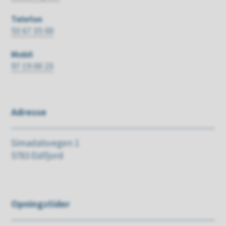
post
Bergljot
Maria
Telefon
Veivåg
53 67 35 00
Hauso
Mobil
97 19 00 23
Adresse
Simadalsvegen 1
5783 Eidfjord
Opningstider