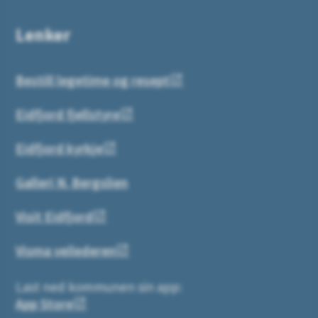
Lenker
Bestill legetime og resept
Eidfjord fjellstyre
Eidfjord kyrkje
Galleri N. Bergslien
Visit Eidfjord
Visma veilederen
Last ned kommunen sin app:
App Store