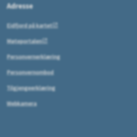
Adresse
Eidfjord på kartet
Møteportalen
Personvernerklæring
Personvernombod
Tilgjengeerklæring
Webkamera