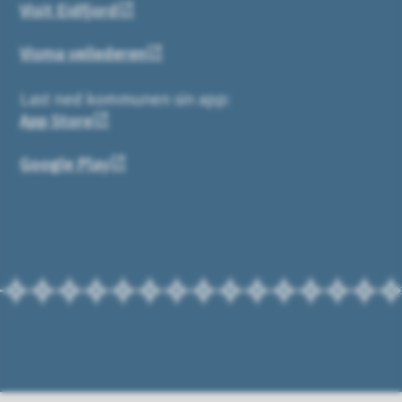
Visit Eidfjord
Visma veilederen
Last ned kommunen sin app:
App Store
Google Play