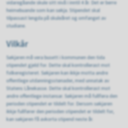
vidaregåande skule sitt nivå i inntil 4 år. Det er berre
heimebuande som kan søkja. Stipendet skal
tilpassast lengda på skuleåret og omfanget av
studiane.
Vilkår
Søkjaren må vera busett i kommunen den tida
stipendet gjeld for. Dette skal kontrollerast mot
folkeregisteret. Søkjaren kan ikkje motta andre
offentlege utdanningsstønader, med unnatak av
Statens Lånekasse. Dette skal kontrollerast mot
andre offentlege instansar. Søkjaren må fullføra den
perioden stipendet er tildelt for. Dersom søkjaren
ikkje fullfører den perioden stipendet er tildelt for,
kan søkjaren få avkorta stipend neste år.