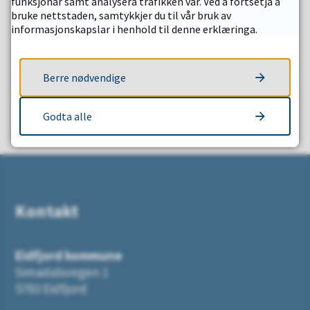
funksjonar samt analysera trafikken vår. Ved å fortsetja å
bruke nettstaden, samtykkjer du til vår bruk av
informasjonskapslar i henhold til denne erklæringa.
Fann du det du leita etter?
Berre nødvendige
Godta alle
JA
NEI
Kontakt
Eidfjord kommune
Simadalsvegen 1
5783 Eidfjord