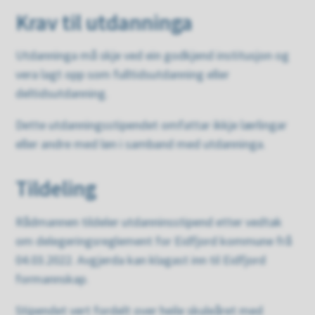
Krav til utdanninga
Utdanninga må skje ved ein godkjend institusjon og
vera lagt opp som fulltidsutdanning eller
deltidsutdanning.
Dette utdanningsstipendet omfattar ikkje lærlingar
eller andre med løn i samband med utdanninga.
Tildeling
Rådmannen tildeler utdanninsstipend etter vedtak
om delegeringsreglement for Eidfjord kommune frå
04.03.2022. Avgjerda kan klagast inn til Eidfjord
formannskap.
Stipendet vert fordelt over heile skuleåret med