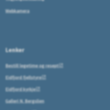
Webkamera
Lenker
Bestill legetime og resept
Eidfjord fjellstyre
Eidfjord kyrkje
Galleri N. Bergslien