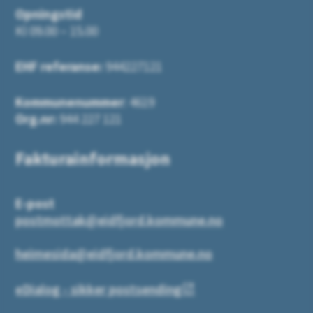
Opningstid
Kl 09.00 – 15.00
EHF referanse:
944227121
Kommunenummer
: 4619
Org.nr:
944 227 121
Fakturainformasjon
E-post
postmottak@eidfjord.kommune.no
heimesida@eidfjord.kommune.no
eDialog - sikker postsending