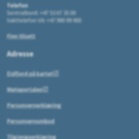
Telefon
Sentralbord: +47 53 67 35 00
Vakttelefon VA: +47 990 99 900
Finn tilsett
Adresse
Eidfjord på kartet
Møteportalen
Personvernerklæring
Personvernombod
Tilgjengeerklæring