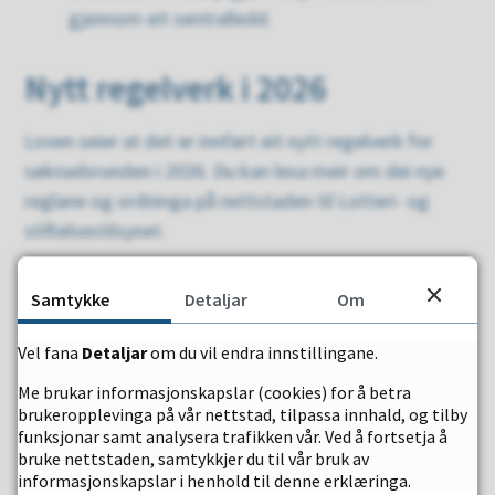
gjennom eit sentralledd.
Nytt regelverk i 2026
Loven seier at det er innført eit nytt regelverk for
søknadsrunden i 2026. Du kan lesa meir om dei nye
reglane og ordninga på nettstaden til Lotteri- og
stiftelsestilsynet.
Regelverk og søknadsskjema om
Samtykke
Detaljar
Om
momskompensasjon hos Lotteri- og
Vel fana
Detaljar
om du vil endra innstillingane.
stiftelsestilsynet
Me brukar informasjonskapslar (cookies) for å betra
brukeropplevinga på vår nettstad, tilpassa innhald, og tilby
funksjonar samt analysera trafikken vår. Ved å fortsetja å
bruke nettstaden, samtykkjer du til vår bruk av
Fann du det du leita etter?
informasjonskapslar i henhold til denne erklæringa.