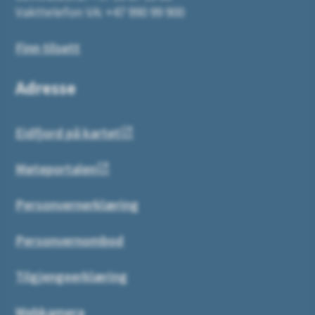
Vakttelefon VA: +47 990 99 900
Finn tilsett
Adresse
Eidfjord på kartet
Møteportalen
Personvernerklæring
Personvernombod
Tilgjengeerklæring
Webkamera