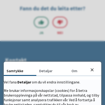
Fann du det du leita etter?
JA
NEI
Kontakt
Samtykke
Detaljar
Om
Eidfjord kommune
Simadalsvegen 1
Vel fana
Detaljar
om du vil endra innstillingane.
5783 Eidfjord
Me brukar informasjonskapslar (cookies) for å betra
brukeropplevinga på vår nettstad, tilpassa innhald, og tilby
Opningstid
funksjonar samt analysera trafikken vår. Ved å fortsetja å
Kl 09.00 – 15.00
bruke nettstaden, samtykkjer du til vår bruk av