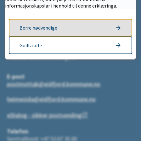
informasjonskapslar i henhold til denne erklæringa.
EHF referanse:
944227121
Berre nødvendige
Kommunenummer
: 4619
Org.nr:
944 227 121
Godta alle
Fakturainformasjon
E-post
postmottak@eidfjord.kommune.no
heimesida@eidfjord.kommune.no
eDialog - sikker postsending
Telefon
Sentralbord: +47 53 67 35 00