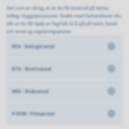
Det som er viktig, er at du får kontroll på dette,
tidleg i byggeprosessen. Snakk med forhandlaren din,
slik at du får hjelp av fagfolk til å sjå på tomt, huset
sitt areal og reguleringsplaner.
BYA - Bebygd areal
BTA - Bruttoareal
BRA - Bruksareal
P-ROM - Primærrom