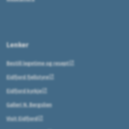
Lenker
Bestill legetime og resept
Eidfjord fjellstyre
Eidfjord kyrkje
Galleri N. Bergslien
Visit Eidfjord