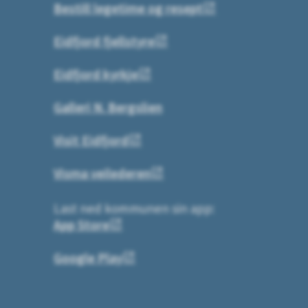
Bestill legetime og resept
Eidfjord fjellstyre
Eidfjord kyrkje
Galleri N. Bergslien
Visit Eidfjord
Visma veilederen
Last ned kommunen sin app:
App Store
Google Play