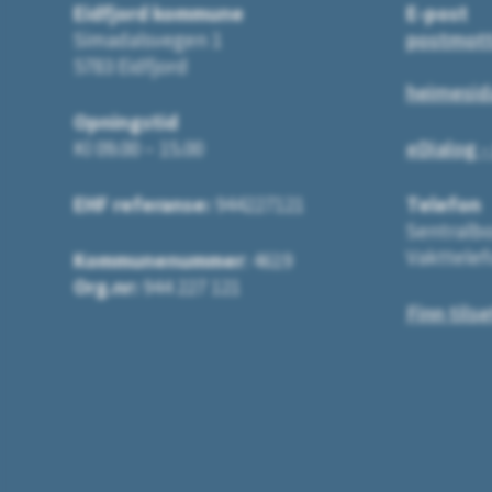
Eidfjord kommune
E-post
Simadalsvegen 1
postmot
5783 Eidfjord
heimesid
Opningstid
Kl 09.00 – 15.00
eDialog -
EHF referanse:
944227121
Telefon
Sentralbo
Vakttelef
Kommunenummer
: 4619
Org.nr:
944 227 121
Finn tilse