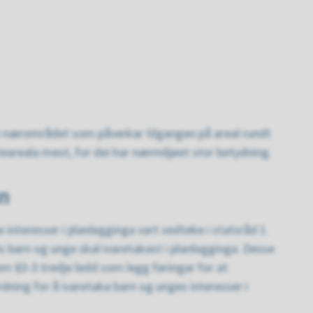
i nærområdet som påverkar tilgangen på areal rundt
eareala mest, for dei har nærmiljøet stor betydning.
on
e interesser i planlegginga vart vedteke i statsråd 1.
s barn og unge skal ivaretakast i planlegginga. Desse
om §3-3 tredje ledd som legg føringar for at
dning for å ivaretaka barn og unges interesser i