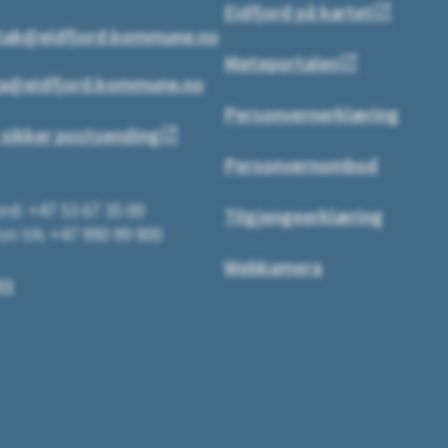
Eidfjord på kartet
tak@eidfjord.kommune.no
Møteportalen
a@eidfjord.kommune.no
Personvernerklæring
 sikker postsending
Personvernombod
rd: +47 53 67 35 00
Tilgjengeerklæring
on VA: +47 990 99 900
Webkamera
tt