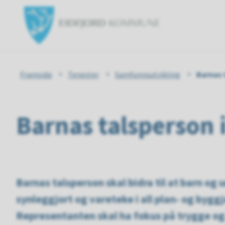
Eidfjord
kommun
Du
Framsida
Tenester
Samfunnsutvikling
Barnas 
er
Barnas talsperson 
her:
Barnas talsperson skal bidra til at barn og 
synleggjort og vareteke i all plan- og byg
Representanten skal ha fokus på trygge og