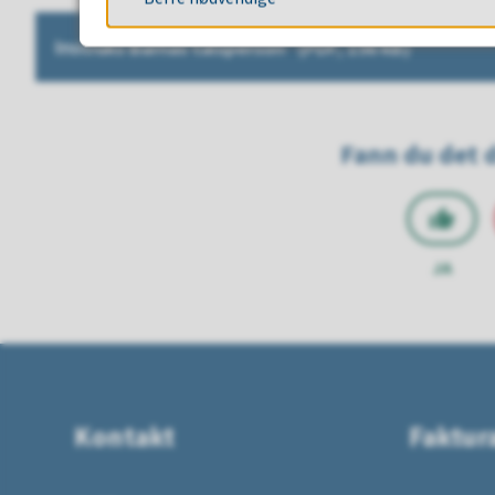
Instruks Barnas talsperson
(PDF, 156 kB)
Fann du det d
JA
Kontakt
Faktur