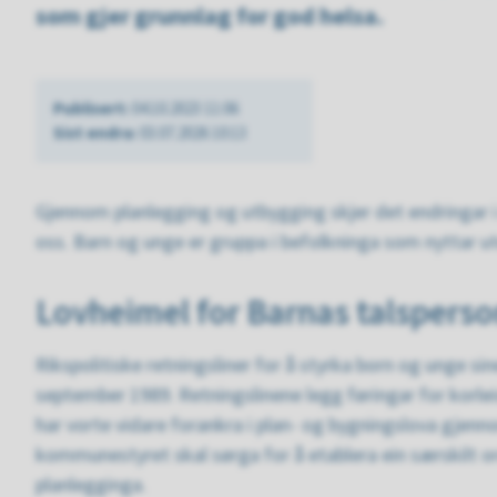
som gjer grunnlag for god helsa.
Publisert
04.10.2023 11:06
Sist endra
03.07.2026 10:13
Gjennom planlegging og utbygging skjer det endringar 
oss. Barn og unge er gruppa i befolkninga som nyttar ut
Lovheimel for Barnas talspers
Rikspolitiske retningsliner for å styrka born og unge sin
september 1989. Retningslinene legg føringar for korlei
har vorte vidare forankra i plan- og bygningslova gjenn
kommunestyret skal sørga for å etablera ein særskilt or
planlegginga.