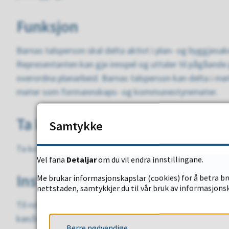
Funksjon
Barnas talsperson skal delta aktivt i plan- og byggjesa
Representanten kan gje innspel og uttaler til pågåande
overordna planarbeid. Barnas talsperson kan delta i m
møter som formannskaps- og kommunestyremøter.
Ta kontakt
Samtykke
Ta kontakt med barnas talsperson, Liv Kristoffersen.
Vel fana
Detaljar
om du vil endra innstillingane.
Instruks
Me brukar informasjonskapslar (cookies) for å betra bru
nettstaden, samtykkjer du til vår bruk av informasjonsk
Til rolla er det nedsett ein instruks for arbeidet. Inst
kan/bør uttala seg kring.
Berre nødvendige