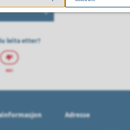
u leita etter?
NEI
ainformasjon
Adresse