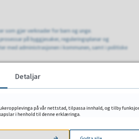
ker som gjer verknader for barn og unge.
 prosessar på byggjesaker, reguleringsplanar og
øter med administrasjonen i kommunen, samt i politiske
Detaljar
keropplevinga på vår nettstad, tilpassa innhald, og tilby funksjon
apslar i henhold til denne erklæringa.
ruksen tek føre seg elementer som Barnas talsperson
Godta alle