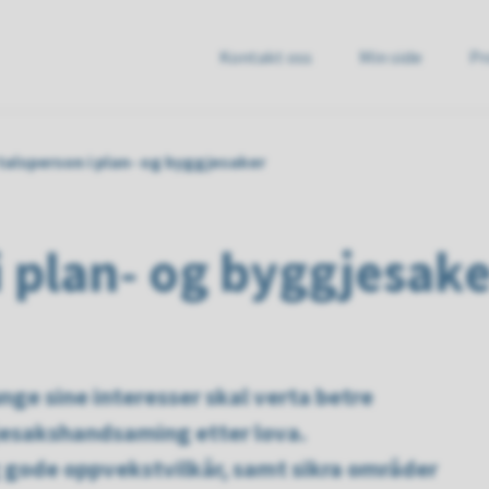
Kontakt oss
Min side
Pr
e
talsperson i plan- og byggjesaker
i plan- og byggjesak
unge sine interesser skal verta betre
gjesakshandsaming etter lova.
 gode oppvekstvilkår, samt sikra områder