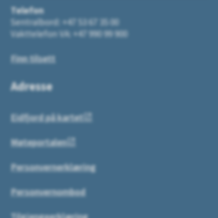
Telefon
Sentralbord: +47 53 67 35 00
Vakttelefon VA: +47 990 99 900
Finn tilsett
Adresse
Eidfjord på kartet
Møteportalen
Personvernerklæring
Personvernombod
Tilgjengeerklæring