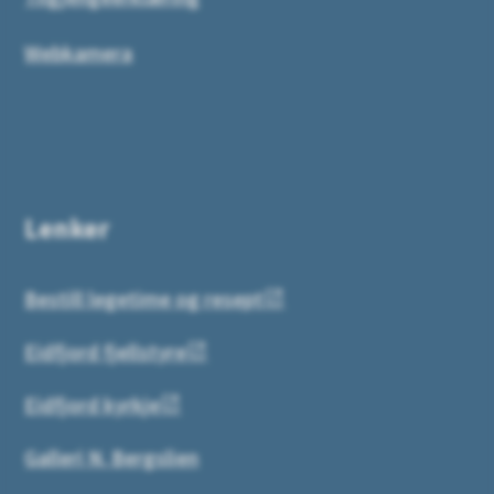
Webkamera
Lenker
Bestill legetime og resept
Eidfjord fjellstyre
Eidfjord kyrkje
Galleri N. Bergslien