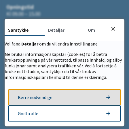
Opningstid
Kl 09.00 – 15.00
EHF referanse:
944227121
Samtykke
Detaljar
Om
Kommunenummer
: 4619
Vel fana
Detaljar
om du vil endra innstillingane.
Org.nr:
944 227 121
Me brukar informasjonskapslar (cookies) for å betra
brukeropplevinga på vår nettstad, tilpassa innhald, og tilby
Fakturainformasjon
funksjonar samt analysera trafikken vår. Ved å fortsetja å
bruke nettstaden, samtykkjer du til vår bruk av
informasjonskapslar i henhold til denne erklæringa.
E-post
postmottak@eidfjord.kommune.no
Berre nødvendige
heimesida@eidfjord.kommune.no
Godta alle
eDialog - sikker postsending