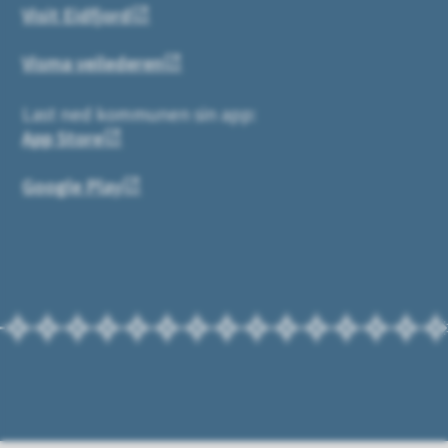
Visit Eidfjord
Visma veilederen
Last ned kommunen sin app:
App Store
Google Play