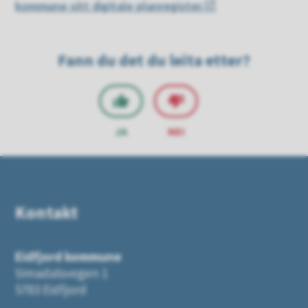
kommune sitt digitale planregister.
Fann du det du leita etter?
JA
NEI
Kontakt
Eidfjord kommune
Simadalsvegen 1
5783 Eidfjord