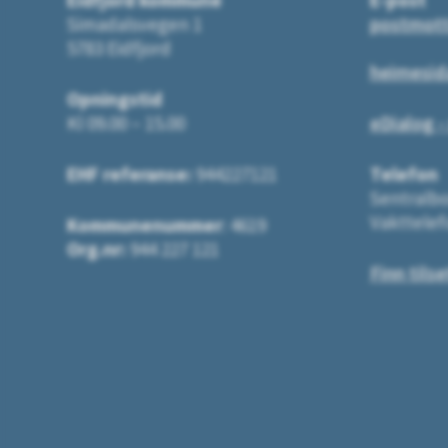
Simadalsvegen 1
postmot
5783 Eidfjord
heimesid
Opningstid
Kl 09.00 – 15.00
eDialog -
EHF referanse:
944227121
Telefon
Sentralbo
Vakttelef
Kommunenummer
: 4619
Org.nr:
944 227 121
Finn tilse