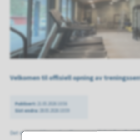
Velkomen til offisiell opning av treningssen
Publisert
21.05.2026 10:56
Sist endra
28.05.2026 10:59
Det vert snorklipp ved ordførar og mulighet for alle til 