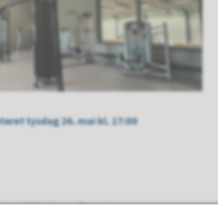
teret tysdag 26. mai kl. 17:00
å ta ein kikk i det nye påbygget.