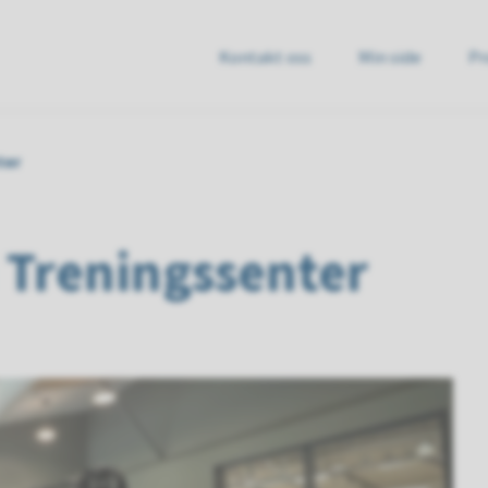
Kontakt oss
Min side
Pr
e
ter
 Treningssenter