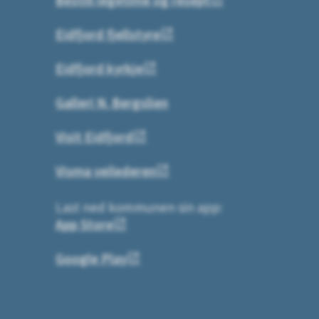
Eidfjord fjellstyre
Eidfjord kyrkje
Galleri N. Bergslien
Visit Eidfjord
Visma veilederen
Last ned kommunen sin app:
App Store
Google Play