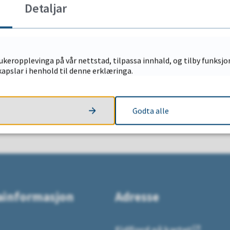
Detaljar
 kort og kvar du finn informasjon om senteret
finn du
keropplevinga på vår nettstad, tilpassa innhald, og tilby funksjon
u leita etter?
apslar i henhold til denne erklæringa.
Godta alle
NEI
ainformasjon
Adresse
Eidfjord på kartet