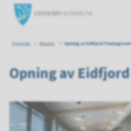
Eidfjord
kommun
Du
Framsida
Aktuelt
Opning av Eidfjord Treningssen
er
Opning av Eidfjord
her: