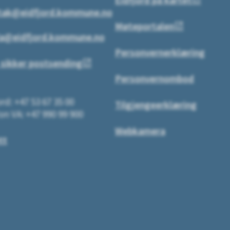
tak@eidfjord.kommune.no
Møteportalen
a@eidfjord.kommune.no
Personvernerklæring
 sikker postsending
Personvernombod
rd: +47 53 67 35 00
Tilgjengeerklæring
on VA: +47 990 99 900
Webkamera
tt