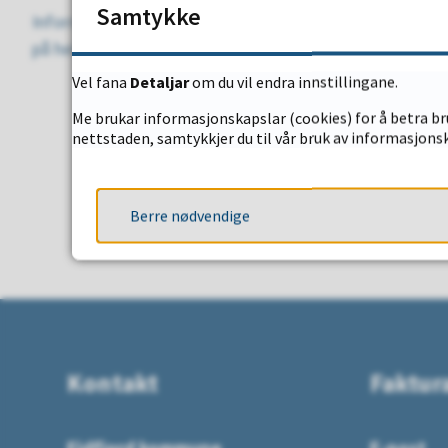
Samtykke
Informasjon om
retningsliner, bruk, korleis du kjøper
på heimesida.
Vel fana
Detaljar
om du vil endra innstillingane.
Me brukar informasjonskapslar (cookies) for å betra bru
Fann du det d
nettstaden, samtykkjer du til vår bruk av informasjonsk
Berre nødvendige
JA
Kontakt
Faktur
Eidfjord kommune
E-post