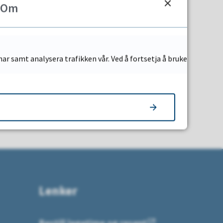
Om
ar samt analysera trafikken vår. Ved å fortsetja å bruke
Lenker
Bestill legetime og resept